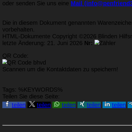
oder senden Sie uns eine
Mail (info@penfriend
Die in diesem Dokument genannten Warenzeichen 
vorbehalten.
HTML-Dokumente Copyright ©2026 Blinden Hilfsmi
letzte Änderung: 21. Juni 2026
Nr:
QR Code:
Scannen um die Kontaktdaten zu speichern!
Tags: %KEYWORDS%
Teilen Sie diese Seite:
teilen
teilen
teilen
teilen
teilen