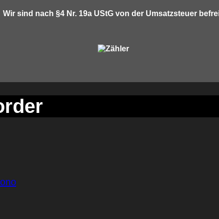
Wir sind nach §4 Nr. 19a UStG von der Umsatzsteuer befrei
order
mono