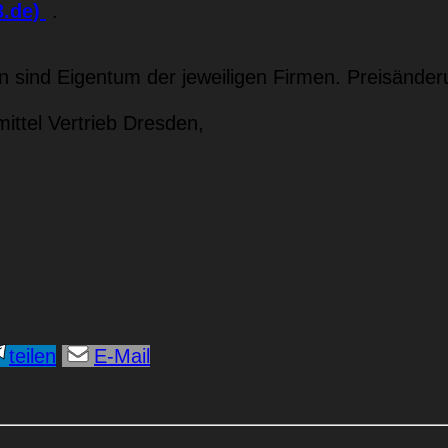
3.de)
.
sind Eigentum der jeweiligen Firmen. Preisänder
ttel Vertrieb Dresden,
teilen
E-Mail