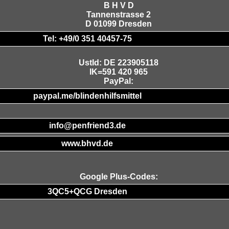
B H V D
Tannenstrasse 2
D 01099 Dresden
Tel: +49/0 351 40457-75
UstId:
DE 223905118
IK=591 420 965
PayPal:
paypal.me/blindenhilfsmittel
info@penfriend3.de
www.bhvd.de
Google Plus-Codes:
3QC5+QCG Dresden