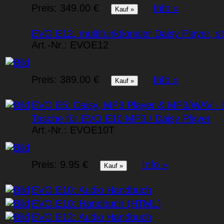
Preis:
349.00 €
Info »
EVO E12, multifunktionaler Daisy Player, s
Art.-Nr.:
EVOE12
Preis:
389.00 €
Info »
EVO E5: Daisy, MP3 Player & MP3/WAV - 
Tasche für EVO E10 MP3 / Daisy Player
Art.-Nr.:
EVOE10T
Preis:
9.95 €
Info »
EVO E10: Audio Handbuch
EVO E10: Handbuch (HTML)
EVO E12: Audio Handbuch