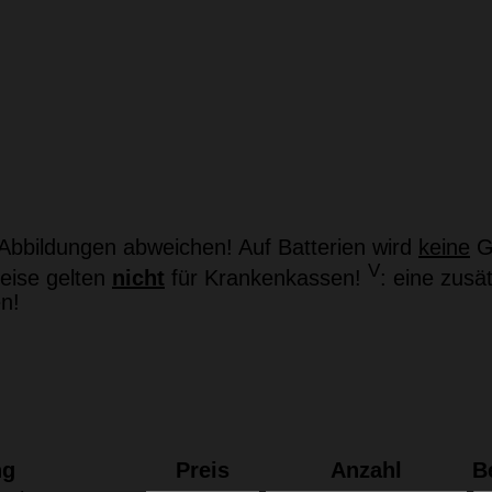
bbildungen abweichen! Auf Batterien wird
keine
Ga
V
eise gelten
nicht
für Krankenkassen!
: eine zusä
n!
ng
Preis
Anzahl
B