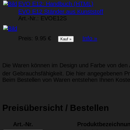
EVO E12: Handbuch (HTML)
EVO E12 Ständer aus Kunststoff
Art.-Nr.:
EVOE12S
Preis:
9.95 €
Info »
Die Waren können im Design und Farbe von den A
der Gebrauchsfähigkeit. Die hier angegebenen Pr
Beim Bestellen von Waren entstehen Ihnen Koste
Preisübersicht / Bestellen
Art.-Nr.
Produktbezeichnu