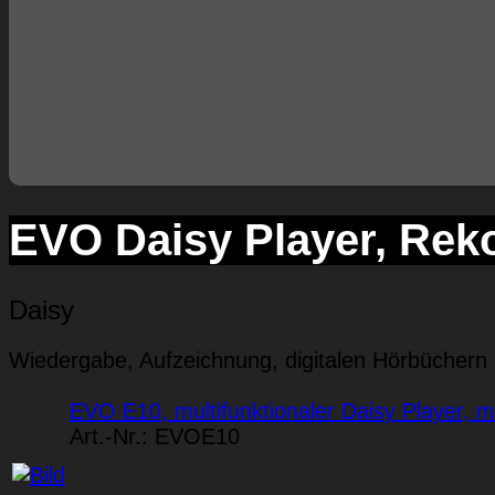
EVO Daisy Player, Rek
Daisy
Wiedergabe, Aufzeichnung, digitalen Hörbüchern
EVO E10, multifunktionaler Daisy Player, 
Art.-Nr.:
EVOE10