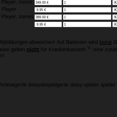
y Player, mono
 Player
 Player, stereo
bbildungen abweichen! Auf Batterien wird
keine
Ga
V
eise gelten
nicht
für Krankenkassen!
: eine zusä
n!
orlesegerät
daisyabspielgerät
daisy-spieler
spieler