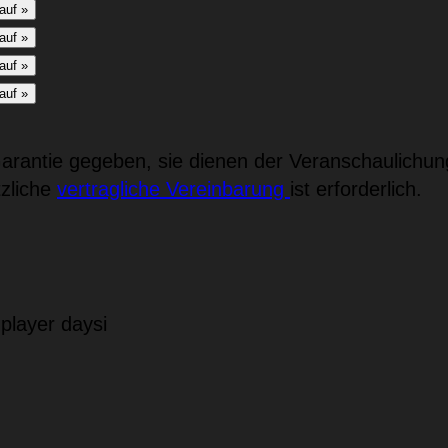
rantie gegeben, sie dienen der Veranschaulichun
tzliche
vertragliche Vereinbarung
ist erforderlich.
player
daysi