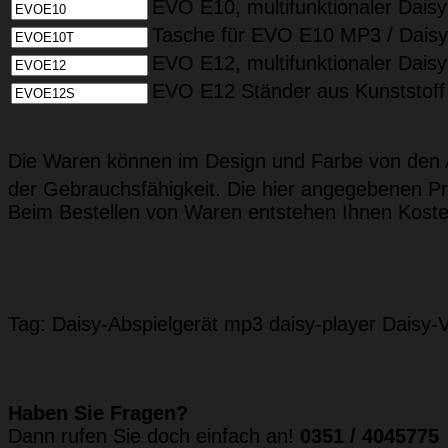
EVO E10, multifunktionaler Dais
Tasche für EVO E10 MP3 / Daisy
EVO E12, multifunktionaler Daisy
EVO E12 Ständer aus Kunststoff
Die Waren können im Design und Farbe von den A
der Gebrauchsfähigkeit. Die hier angegebenen Pr
Beim Bestellen von Waren entstehen Ihnen Koste
Tag:
Daisy-Abspielgerät
mp3
daisy-player
Daisy-V
Haben Sie Fragen?
Dann rufen Sie doch einfach an!
0351 / 4045775