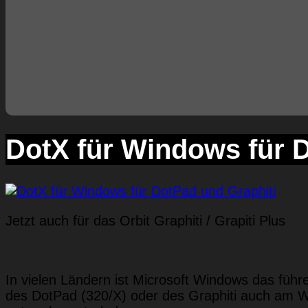
DotX für Windows für 
Jetzt auch für das Orbit Graphiti / Grapiti Plus
In vielen Ländern ist Microsoft Windows das führ
des DotPad (320/X) oder des Graphiti auch am W