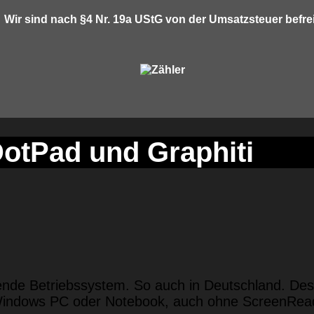
Wir sind nach §4 Nr. 19a UStG von der Umsatzsteuer befrei
DotPad und Graphiti
ende Betriebssystem. So auch in Deutschland. Desh
indows PC oder Notebook, auch ohne ScreenReader