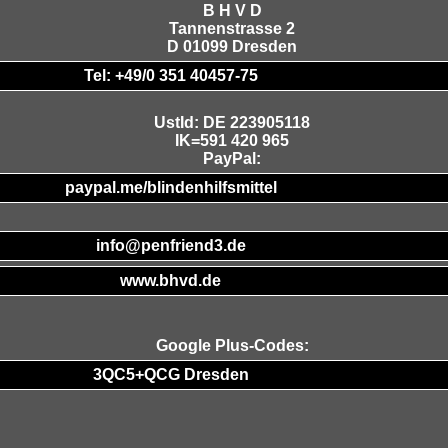
B H V D
Tannenstrasse 2
D 01099 Dresden
Tel: +49/0 351 40457-75
UstId:
DE 223905118
IK=591 420 965
PayPal:
paypal.me/blindenhilfsmittel
info@penfriend3.de
www.bhvd.de
Google Plus-Codes:
3QC5+QCG Dresden