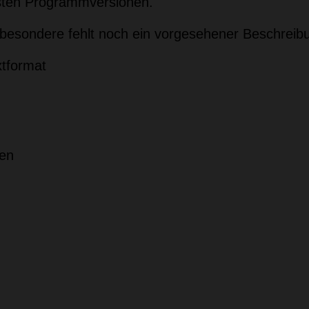
sten Programmversionen.
sbesondere fehlt noch ein vorgesehener Beschreib
xtformat
en